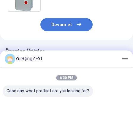
Devam et
Önerilen Ürünler
YueQingZEYI
6:30 PM
Good day, what product are you looking for?
220V 380V Üç Fazlı
LE1 09 12 18 220V
CJX2 Kontaktö
Manyetik
380V Endüstriyel
Termal Röleli 
Elektromanyetik
Makineler ve
Basmalı Düğm
Kontaktör Butonlu
Otomasyonlarda AC
Manyetik Mar
Manyetik Kontaktor
Motoru Anahta
En iyi fiyat
En iyi fiyat
En iyi fiy
Değiştiricisi