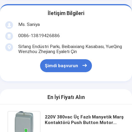
İletişim Bilgileri
Ms. Saniya
0086-13819426886
Sifang Endüstri Parkı, Beibaixiang Kasabası, YueQing
Wenzhou Zhejiang Eyaleti Çin
Şimdi başvurun
En İyi Fiyatı Alın
220V 380vac Üç Fazlı Manyetik Marş
Kontaktörü Push Button Motor
Starter SE1-40 - 65