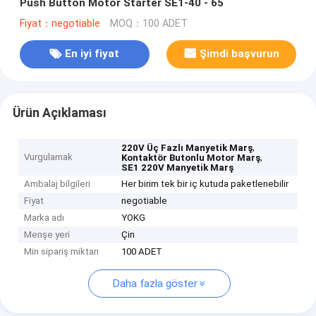
Push Button Motor Starter SE1-40 - 65
Fiyat：negotiable
MOQ：100 ADET
En iyi fiyat
Şimdi başvurun
Ürün Açıklaması
,
220V Üç Fazlı Manyetik Marş
Vurgulamak
,
Kontaktör Butonlu Motor Marş
SE1 220V Manyetik Marş
Ambalaj bilgileri
Her birim tek bir iç kutuda paketlenebilir
Fiyat
negotiable
Marka adı
YOKG
Menşe yeri
Çin
Min sipariş miktarı
100 ADET
Daha fazla göster