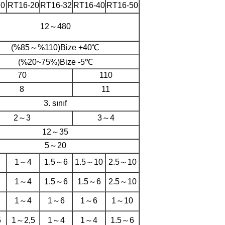
20
RT16-20
RT16-32
RT16-40
RT16-50
12～480
(%85～%110)Bize +40℃
(%20~75%)Bize -5℃
70
110
8
11
3. sınıf
2～3
3～4
12～35
5～20
1～4
1.5～6
1.5～10
2.5～10
1～4
1.5～6
1.5～6
2.5～10
1～4
1～6
1～6
1～10
5
1～2,5
1～4
1～4
1.5～6