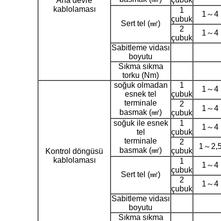
Ana devre
kablolaması
1
1～4
çubuk
Sert tel (㎟)
2
1～4
çubuk
Sabitleme vidası
boyutu
Sıkma sıkma
torku (Nm)
soğuk olmadan
1
1～4
esnek tel
çubuk
terminale
2
1～4
basmak (㎟)
çubuk
soğuk ile esnek
1
1～4
tel
çubuk
terminale
2
1～2,
basmak (㎟)
çubuk
Kontrol döngüsü
kablolaması
1
1～4
çubuk
Sert tel (㎟)
2
1～4
çubuk
Sabitleme vidası
boyutu
Sıkma sıkma