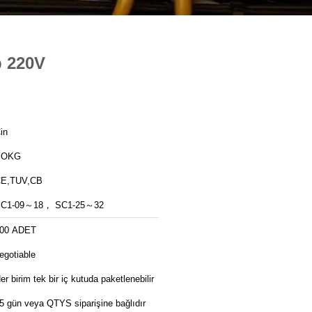
p 220V
in
YOKG
E,TUV,CB
C1-09～18， SC1-25～32
00 ADET
egotiable
er birim tek bir iç kutuda paketlenebilir
5 gün veya QTYS siparişine bağlıdır