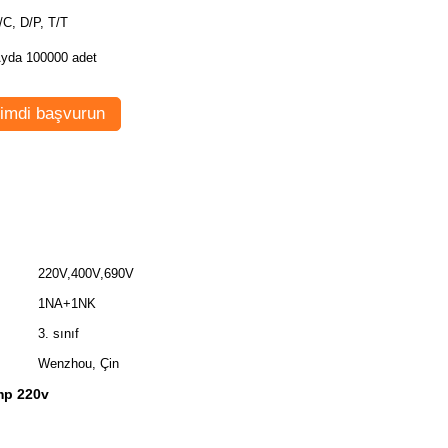
/C, D/P, T/T
yda 100000 adet
imdi başvurun
220V,400V,690V
1NA+1NK
3. sınıf
Wenzhou, Çin
mp 220v