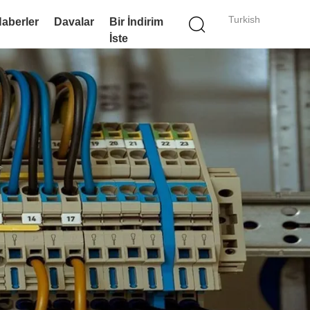
Turkish
aberler
Davalar
Bir İndirim
İste