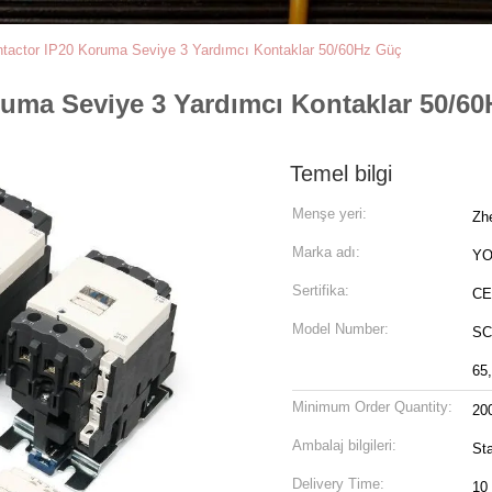
ntactor IP20 Koruma Seviye 3 Yardımcı Kontaklar 50/60Hz Güç
ruma Seviye 3 Yardımcı Kontaklar 50/6
Temel bilgi
Menşe yeri:
Zh
Marka adı:
YO
Sertifika:
CE
Model Number:
SC
65
Minimum Order Quantity:
20
Ambalaj bilgileri:
Sta
Delivery Time:
10