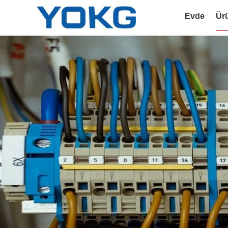
Evde
Ür