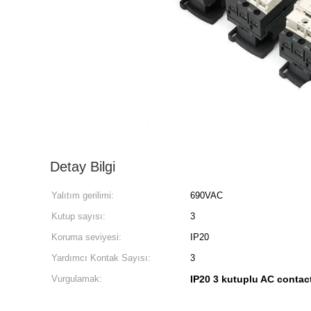
Detay Bilgi
Yalıtım gerilimi:
690VAC
Kutup sayısı:
3
Koruma seviyesi:
IP20
Yardımcı Kontak Sayısı:
3
Vurgulamak:
IP20 3 kutuplu AC contac