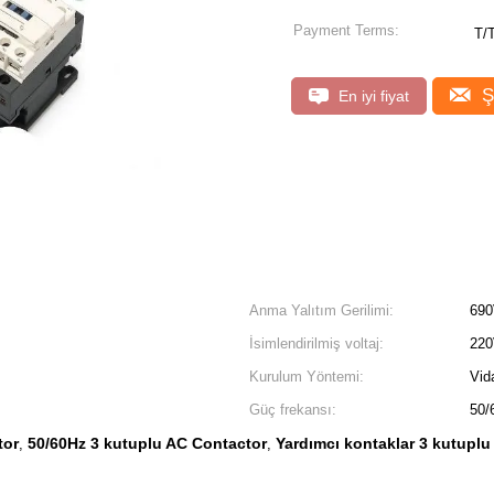
Payment Terms:
T/
Ş
En iyi fiyat
Anma Yalıtım Gerilimi:
69
İsimlendirilmiş voltaj:
22
Kurulum Yöntemi:
Vid
Güç frekansı:
50/
tor
50/60Hz 3 kutuplu AC Contactor
Yardımcı kontaklar 3 kutuplu
,
,