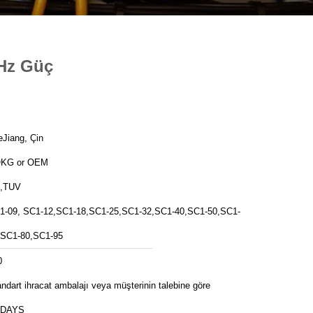
0Hz Güç
eJiang, Çin
KG or OEM
,TUV
1-09, SC1-12,SC1-18,SC1-25,SC1-32,SC1-40,SC1-50,SC1-
,SC1-80,SC1-95
0
ndart ihracat ambalajı veya müşterinin talebine göre
 DAYS