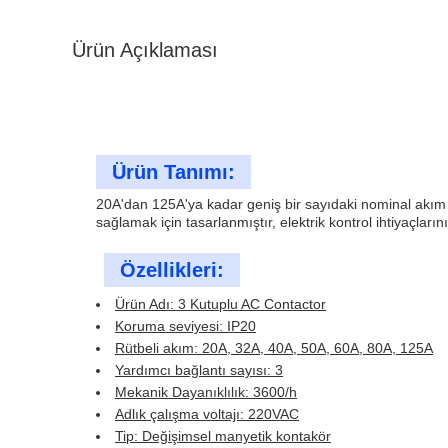
Ürün Açıklaması
Ürün Tanımı:
20A'dan 125A'ya kadar geniş bir sayıdaki nominal akım a
sağlamak için tasarlanmıştır, elektrik kontrol ihtiyaçlarını
Özellikleri:
Ürün Adı: 3 Kutuplu AC Contactor
Koruma seviyesi: IP20
Rütbeli akım: 20A, 32A, 40A, 50A, 60A, 80A, 125A
Yardımcı bağlantı sayısı: 3
Mekanik Dayanıklılık: 3600/h
Adlık çalışma voltajı: 220VAC
Tip: Değişimsel manyetik kontakör