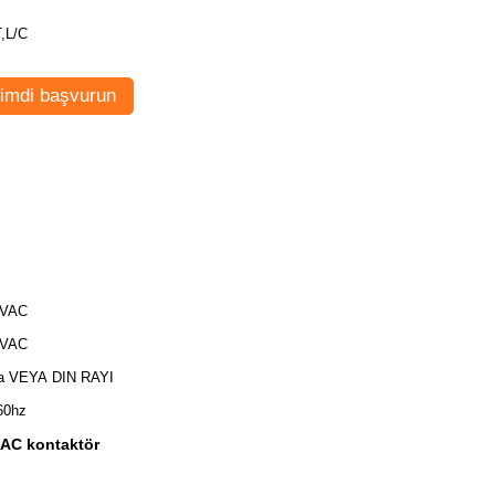
T,L/C
imdi başvurun
0VAC
0VAC
a VEYA DIN RAYI
60hz
 AC kontaktör