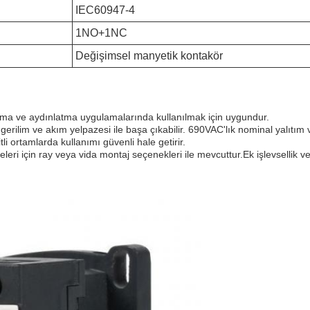
IEC60947-4
1NO+1NC
Değişimsel manyetik kontakör
lima ve aydınlatma uygulamalarında kullanılmak için uygundur.
erilim ve akım yelpazesi ile başa çıkabilir. 690VAC'lık nominal yalıtım 
li ortamlarda kullanımı güvenli hale getirir.
leri için ray veya vida montaj seçenekleri ile mevcuttur.Ek işlevsellik v